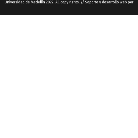
Universidad de Medellín 2022. All copy rights. // Soporte y desarrollo web por