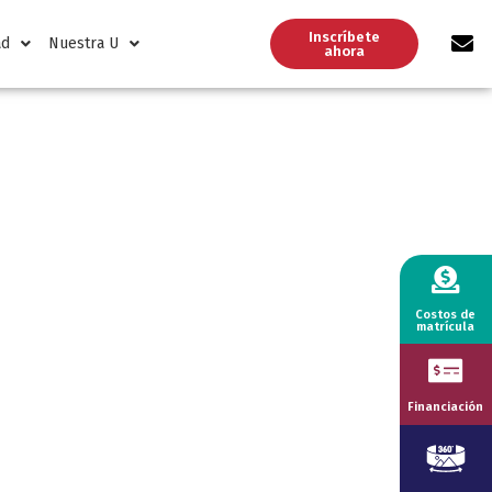
Inscríbete
ad
Nuestra U
ahora
Costos de
matrícula
Financiación